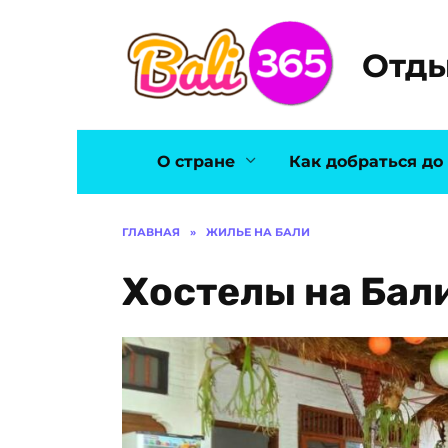
Перейти
к
Отды
содержанию
О стране
Как добраться до
ГЛАВНАЯ
»
ЖИЛЬЕ НА БАЛИ
Хостелы на Бал