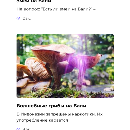
Змеи на Бали
На вопрос: “Есть ли змеи на Бали?” –
2.3к.
Волшебные грибы на Бали
В Индонезии запрещены наркотики. Их
употребление карается
9.5к.