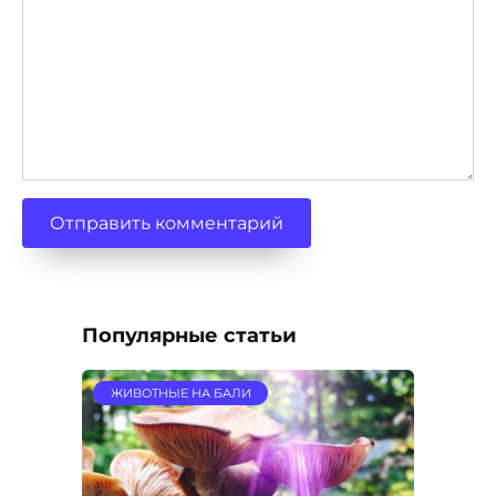
Популярные статьи
ЖИВОТНЫЕ НА БАЛИ
Волшебные грибы на Бали
В Индонезии запрещены наркотики. Их
употребление карается
9.5к.