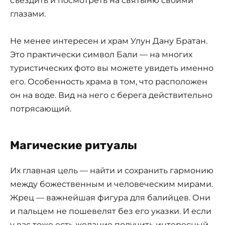
Магические ритуалы
Их главная цель — найти и сохранить гармонию
между божественным и человеческим мирами.
Жрец — важнейшая фигура для балийцев. Они
и пальцем не пошевелят без его указки. И если
у вас тоже есть желание получить интересный
опыт – сходите к мудрому старцу. Возможно, он
даст пару дельных советов.
Одно из главных верований островитян
связано как раз с вышеупомянутым храмом
Улун Дану Братан. Считается, что каждый, кто
искупается в его водах, получит молодость и
долголетие в качестве подарка от местной
богини. Балийцы в это свято верят, а вы можете