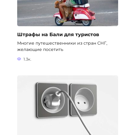
Розетки на Бали
Пакуя чемоданы в путешествие на Бали,
хочется продумать
1.1к.