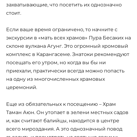
на одну из многочисленных храмовых
церемоний.
Еще из обязательных к посещению – Храм
Таман Аюн. Он утопает в зелени местных садов
и, как считают балийцы, находится в центре
всего мироздания. А это однозначный повод
съездить и посмотреть на святыню своими
глазами.
Не менее интересен и храм Улун Дану Братан.
Это практически символ Бали — на многих
туристических фото вы можете увидеть именно
его. Особенность храма в том, что расположен
он на воде. Вид на него с берега действительно
потрясающий.