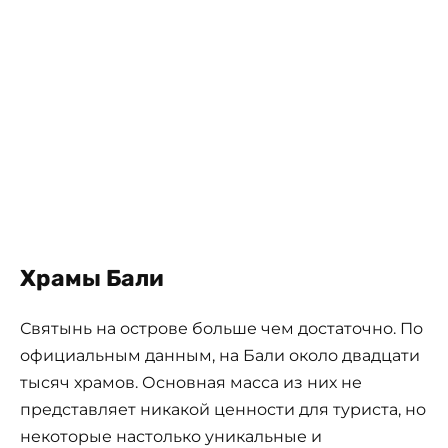
Храмы Бали
Святынь на острове больше чем достаточно. По
официальным данным, на Бали около двадцати
тысяч храмов. Основная масса из них не
представляет никакой ценности для туриста, но
некоторые настолько уникальные и
захватывающие, что посетить их однозначно
стоит.
Если ваше время ограничено, то начните с
экскурсии в «мать всех храмов» Пура Бесаких на
склоне вулкана Агунг. Это огромный хромовый
комплекс в Карангасеме. Знатоки рекомендуют
посещать его утром, но когда вы бы ни
приехали, практически всегда можно попасть