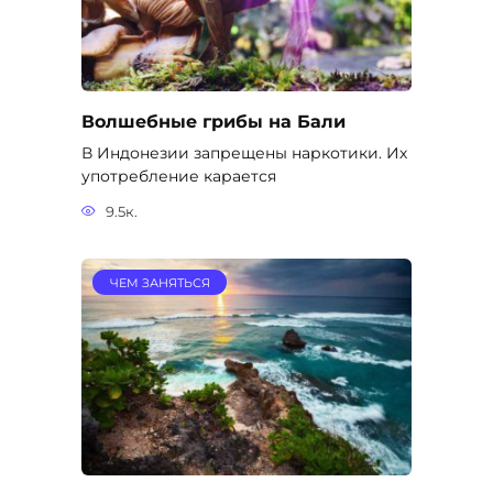
ЧЕМ ЗАНЯТЬСЯ
Море на Бали или океан? Какими
водами омывается Бали?
Многие знают, что, приехав на этот
остров, смогут искупаться
5.2к.
О СТРАНЕ